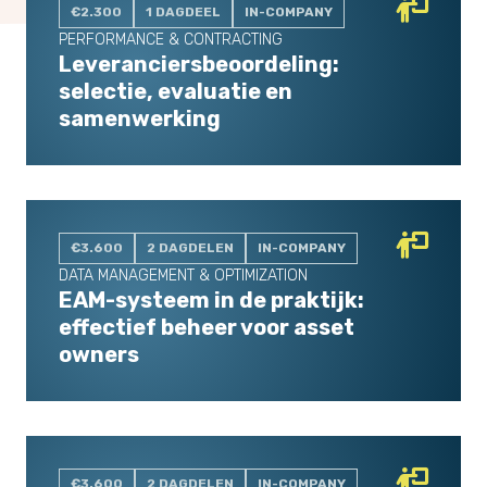
€2.300
1 DAGDEEL
IN-COMPANY
PERFORMANCE & CONTRACTING
Leveranciersbeoordeling:
selectie, evaluatie en
samenwerking
€3.600
2 DAGDELEN
IN-COMPANY
DATA MANAGEMENT & OPTIMIZATION
EAM-systeem in de praktijk:
effectief beheer voor asset
owners
€3.600
2 DAGDELEN
IN-COMPANY