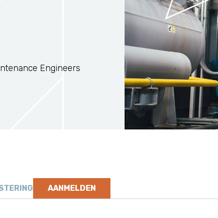
intenance Engineers
STERING
AANMELDEN