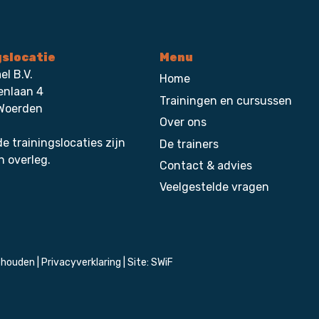
gslocatie
Menu
el B.V.
Home
enlaan 4
Trainingen en cursussen
Woerden
Over ons
e trainingslocaties zijn
De trainers
n overleg.
Contact & advies
Veelgestelde vragen
ehouden |
Privacyverklaring
| Site:
SWiF