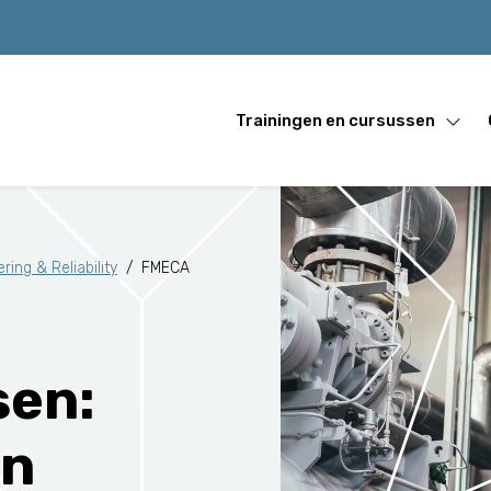
Trainingen en cursussen
ing & Reliability
/
FMECA
sen:
en