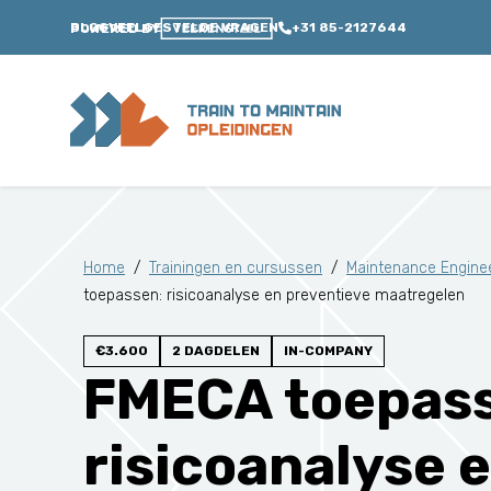
BLOG
VEELGESTELDE VRAGEN
+31 85-2127644
POWERED BY
Home
/
Trainingen en cursussen
/
Maintenance Engineer
toepassen: risicoanalyse en preventieve maatregelen
€3.600
2 DAGDELEN
IN-COMPANY
FMECA toepas
risicoanalyse 