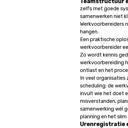
Teamstructuur e
zelfs met goede syst
samenwerken niet klo
Werkvoorbereiders ne
hangen.
Een praktische oplos
werkvoorbereider een
Zo wordt kennis ged
werkvoorbereiding h
ontlast en het proc
In veel organisaties
scheduling: de werkv
invult wie het doet
misverstanden, pla
samenwerking wél go
planning en het slim
Urenregistratie