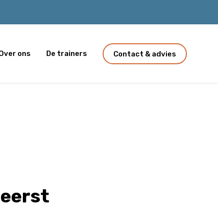
Over ons
De trainers
Contact & advies
heerst