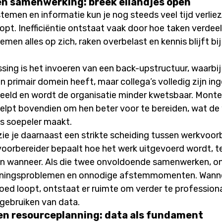
n samenwerking: breek eilandjes open
emen en informatie kun je nog steeds veel tijd verliez
pt. Inefficiëntie ontstaat vaak door hoe taken verdeeld
men alles op zich, raken overbelast en kennis blijft bi
sing is het invoeren van een back-upstructuur, waarbij
 primair domein heeft, maar collega’s volledig zijn in
eeld en wordt de organisatie minder kwetsbaar. Monteu
elpt bovendien om hen beter voor te bereiden, wat de
es soepeler maakt.
 zie je daarnaast een strikte scheiding tussen werkvoor
oorbereider bepaalt hoe het werk uitgevoerd wordt, te
 en wanneer. Als die twee onvoldoende samenwerken, on
nningsproblemen en onnodige afstemmomenten. Wanne
ed loopt, ontstaat er ruimte om verder te professiona
 gebruiken van data.
 en resourceplanning: data als fundament