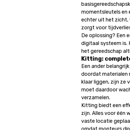
basisgereedschapski
momentsleutels en e
echter uit het zicht
zorgt voor tijdverl
De oplossing? Een ee
digitaal systeem is.
het gereedschap alt
Kitting: comple
Een ander belangrijk
doordat materialen n
klaar liggen, zijn z
moet daardoor wachte
verzamelen.
Kitting biedt een ef
zijn. Alles voor één
vaste locatie geplaa
omdat monteurs dire