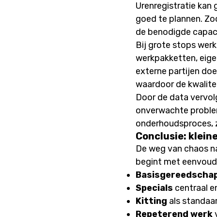
Urenregistratie kan 
goed te plannen. Zod
de benodigde capaci
Bij grote stops wer
werkpakketten, eige
externe partijen do
waardoor de kwalit
Door de data vervol
onverwachte proble
onderhoudsproces, ze
Conclusie: klein
De weg van chaos na
begint met eenvoudi
Basisgereedscha
Specials
centraal e
Kitting
als standaa
Repeterend werk