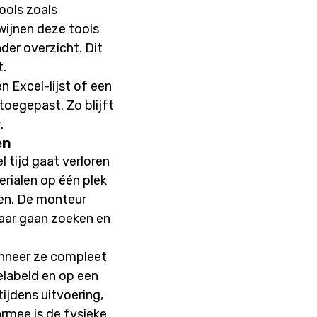
ools zoals
wijnen deze tools
der overzicht. Dit
t.
 Excel-lijst of een
toegepast. Zo blijft
.
en
l tijd gaat verloren
erialen op één plek
ngen. De monteur
kaar gaan zoeken en
wanneer ze compleet
elabeld en op een
ijdens uitvoering,
rmee is de fysieke