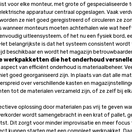
st voor elke monteur, met grote of gespecialiseerde t
lektrische apparatuur centraal opgeslagen. Vaak verd
, worden ze niet goed geregistreerd of circuleren ze zon
ies wanneer monteurs moeten achterhalen wie wat heef
nvoudig uitleensysteem, of het nu een fysiek bord, een
 Het belangrijkste is dat het systeem consistent wordt 
ijd beschikbaar en wordt het magazijn betrouwbaarder
te werkpakketten die het onderhoud versnell
 aspect van efficiënt onderhoud is materiaalbeheer. Vee
iet goed georganiseerd zijn. In plaats van dat alle mat
e verspreid over verschillende kasten en magazijnstelli
n tot de materialen verzameld zijn, of ze zelf bij el
fectieve oplossing door materialen pas vrij te geven 
 werkorder wordt samengebracht in een krat of pallet, g
tst. Dit zorgt voor minder improvisatie en meer focus t
ct kunnen starten met een compleet werkpakket. Daa