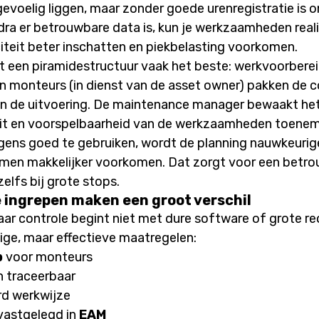
gevoelig liggen, maar zonder goede urenregistratie is 
ra er betrouwbare data is, kun je werkzaamheden reali
teit beter inschatten en piekbelasting voorkomen.
kt een piramidestructuur vaak het beste: werkvoorber
n monteurs (in dienst van de asset owner) pakken de c
en de uitvoering. De maintenance manager bewaakt het
eit en voorspelbaarheid van de werkzaamheden toene
gens goed te gebruiken, wordt de planning nauwkeurige
men makkelijker voorkomen. Dat zorgt voor een betr
lfs bij grote stops.
e ingrepen maken een groot verschil
ar controle begint niet met dure software of grote re
ge, maar effectieve maatregelen:
p
voor monteurs
n traceerbaar
rd werkwijze
vastgelegd in
EAM