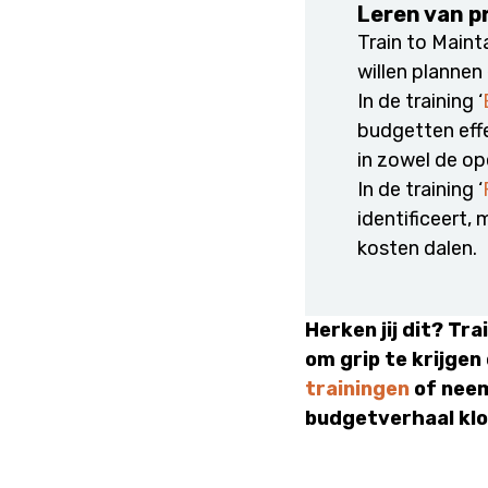
Leren van p
Train to Main
willen plannen
In de training ‘
budgetten eff
in zowel de op
In de training ‘
identificeert,
kosten dalen.
Herken jij dit? T
om grip te krijge
trainingen
of nee
budgetverhaal klo