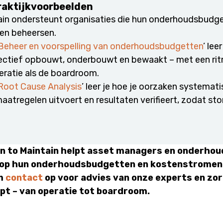
raktijkvoorbeelden
tain ondersteunt organisaties die hun onderhoudsbudg
 en beheersen.
Beheer en voorspelling van onderhoudsbudgetten
’ lee
ectief opbouwt, onderbouwt en bewaakt – met een rit
eratie als de boardroom.
Root Cause Analysis
’ leer je hoe je oorzaken systemat
 maatregelen uitvoert en resultaten verifieert, zodat st
rain to Maintain helpt asset managers en onderho
n op hun onderhoudsbudgetten en kostenstromen
m
contact
op voor advies van onze experts en zor
pt – van operatie tot boardroom.