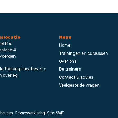
gslocatie
Menu
el B.V.
Home
enlaan 4
Trainingen en cursussen
Woerden
Over ons
e trainingslocaties zijn
De trainers
n overleg.
Contact & advies
Veelgestelde vragen
ehouden |
Privacyverklaring
| Site:
SWiF