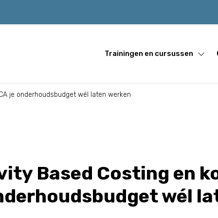
Trainingen en cursussen
RCA je onderhoudsbudget wél laten werken
vity Based Costing en k
nderhoudsbudget wél la