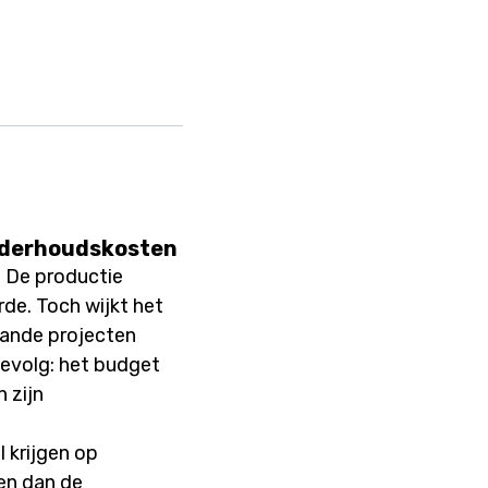
onderhoudskosten
. De productie
rde. Toch wijkt het
lande projecten
gevolg: het budget
 zijn
l krijgen op
en dan de