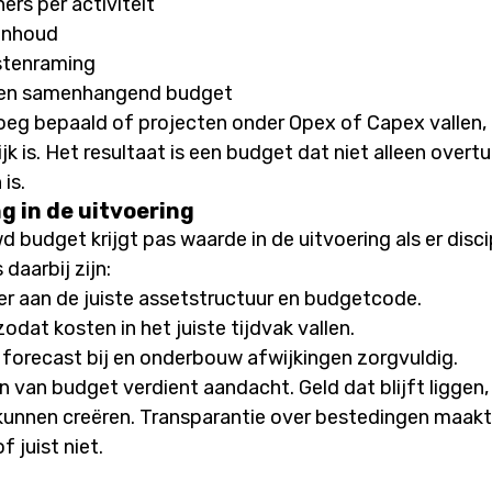
ers per activiteit
 inhoud
stenraming
en samenhangend budget
eg bepaald of projecten onder Opex of Capex vallen, 
jk is. Het resultaat is een budget dat niet alleen overt
is.
 in de uitvoering
udget krijgt pas waarde in de uitvoering als er discipl
 daarbij zijn:
er aan de juiste assetstructuur en budgetcode.
odat kosten in het juiste tijdvak vallen.
 forecast bij en onderbouw afwijkingen zorgvuldig.
n van budget verdient aandacht. Geld dat blijft liggen, 
kunnen creëren. Transparantie over bestedingen maakt
 juist niet.