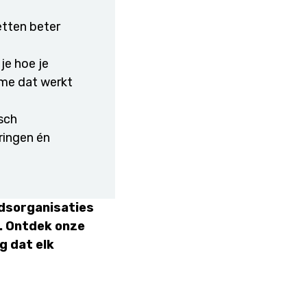
etten beter
r je hoe je
me dat werkt
isch
oringen én
udsorganisaties
. Ontdek onze
g dat elk