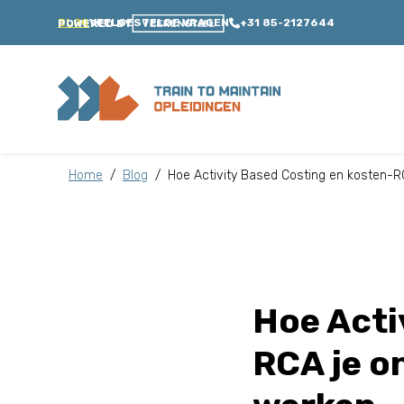
BLOG
VEELGESTELDE VRAGEN
+31 85-2127644
POWERED BY
Home
/
Blog
/
Hoe Activity Based Costing en kosten-
Hoe Acti
RCA je o