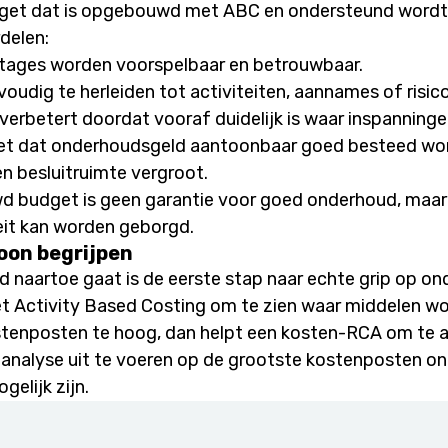
et dat is opgebouwd met ABC en ondersteund wordt
rdelen:
rtages worden voorspelbaar en betrouwbaar.
voudig te herleiden tot activiteiten, aannames of risico
rbetert doordat vooraf duidelijk is waar inspanninge
t dat onderhoudsgeld aantoonbaar goed besteed wor
n besluitruimte vergroot.
 budget is geen garantie voor goed onderhoud, maar
eit kan worden geborgd.
oon begrijpen
eld naartoe gaat is de eerste stap naar echte grip op 
met Activity Based Costing om te zien waar middelen w
stenposten te hoog, dan helpt een kosten-RCA om te
 analyse uit te voeren op de grootste kostenposten ont
elijk zijn.