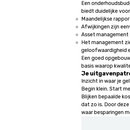
Een onderhoudsbudg
biedt duidelijke voo
Maandelijkse rappo
Afwijkingen zijn een
Asset management ve
Het management zie
geloofwaardigheid e
Een goed opgebouwd
basis waarop kwalit
Je uitgavenpatr
Inzicht in waar je g
Begin klein. Start 
Blijken bepaalde ko
dat zo is. Door deze
waar besparingen mog