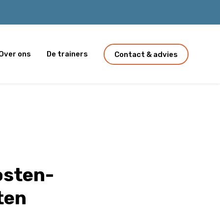
Over ons
De trainers
Contact & advies
osten-
ten