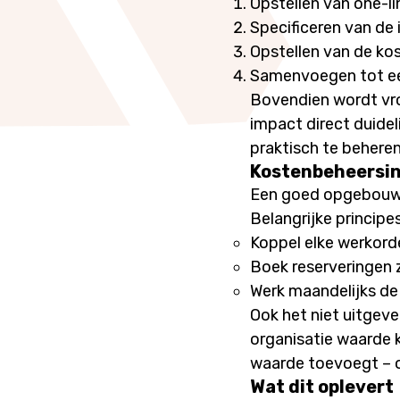
Opstellen van one-lin
Specificeren van de
Opstellen van de ko
Samenvoegen tot e
Bovendien wordt vro
impact direct duideli
praktisch te beheren 
Kostenbeheersing
Een goed opgebouwd b
Belangrijke principes
Koppel elke werkord
Boek reserveringen z
Werk maandelijks de
Ook het niet uitgeve
organisatie waarde 
waarde toevoegt – of
Wat dit oplevert