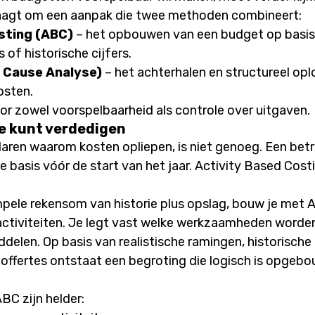
agt om een aanpak die twee methoden combineert:
sting (ABC)
– het opbouwen van een budget op basis v
of historische cijfers.
 Cause Analyse)
– het achterhalen en structureel op
osten.
r zowel voorspelbaarheid als controle over uitgaven.
je kunt verdedigen
klaren waarom kosten opliepen, is niet genoeg. Een be
ge basis vóór de start van het jaar. Activity Based Cost
impele rekensom van historie plus opslag, bouw je met
activiteiten. Je legt vast welke werkzaamheden worde
delen. Op basis van realistische ramingen, historische
 offertes ontstaat een begroting die logisch is opgeb
BC zijn helder: