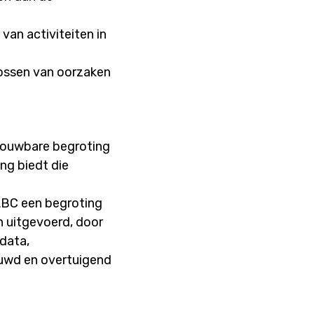
an activiteiten in
lossen van oorzaken
trouwbare begroting
ing biedt die
 ABC een begroting
n uitgevoerd, door
 data,
ouwd en overtuigend